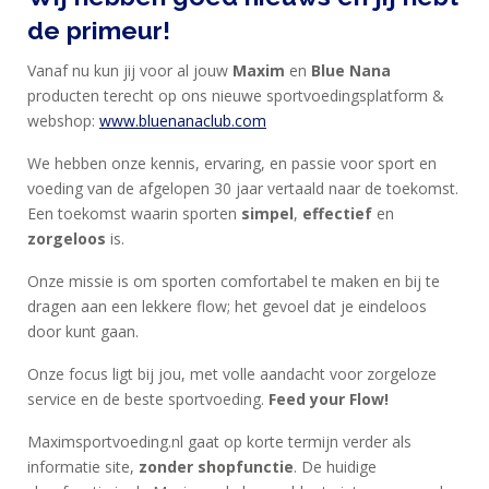
SPORTVOEDING
de primeur!
Vanaf nu kun jij voor al jouw
Maxim
en
Blue Nana
EIWITTEN
producten terecht op ons nieuwe sportvoedingsplatform &
EN
webshop:
www.bluenanaclub.com
HERSTEL
We hebben onze kennis, ervaring, en passie voor sport en
SPORT
voeding van de afgelopen 30 jaar vertaald naar de toekomst.
EN
Een toekomst waarin sporten
simpel
,
effectief
en
zorgeloos
is.
DIEET
Onze missie is om sporten comfortabel te maken en bij te
MAXIM
dragen aan een lekkere flow; het gevoel dat je eindeloos
TRAINING
door kunt gaan.
CIRKEL
Onze focus ligt bij jou, met volle aandacht voor zorgeloze
MAXIM
service en de beste sportvoeding.
Feed your Flow!
FEEDS
Maximsportvoeding.nl gaat op korte termijn verder als
BLUE
informatie site,
zonder shopfunctie
. De huidige
NANA