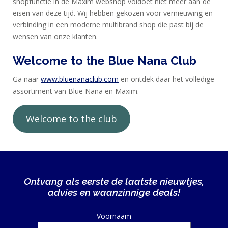
shopfunctie in de Maxim webshop voldoet niet meer aan de
BLOG
eisen van deze tijd. Wij hebben gekozen voor vernieuwing en
verbinding in een moderne multibrand shop die past bij de
KLANTENSERVICE
wensen van onze klanten.
Welcome to the Blue Nana Club
Ga naar
www.bluenanaclub.com
en ontdek daar het volledige
assortiment van Blue Nana en Maxim.
Welcome to the club
Ontvang als eerste de laatste nieuwtjes,
advies en waanzinnige deals!
Alternative:
Voornaam