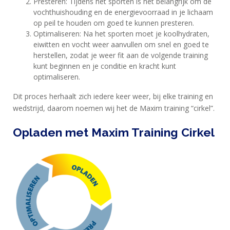
Presteren: Tijdens het sporten is het belangrijk om de
vochthuishouding en de energievoorraad in je lichaam
SPORTVOEDING
op peil te houden om goed te kunnen presteren.
Optimaliseren: Na het sporten moet je koolhydraten,
eiwitten en vocht weer aanvullen om snel en goed te
EIWITTEN
herstellen, zodat je weer fit aan de volgende training
EN
kunt beginnen en je conditie en kracht kunt
optimaliseren.
HERSTEL
Dit proces herhaalt zich iedere keer weer, bij elke training en
SPORT
wedstrijd, daarom noemen wij het de Maxim training “cirkel”.
EN
DIEET
Opladen met Maxim Training Cirkel
MAXIM
TRAINING
CIRKEL
MAXIM
FEEDS
BLUE