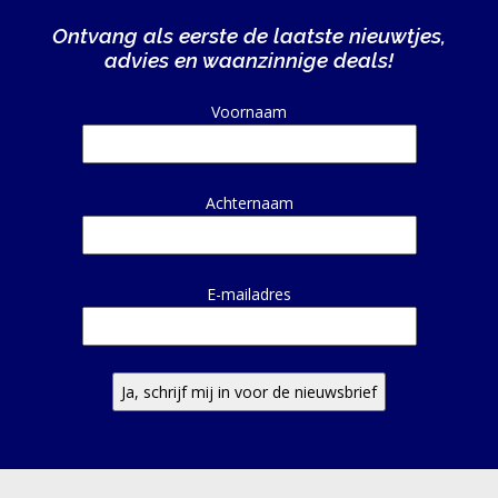
EN
Ontvang als eerste de laatste nieuwtjes,
HERSTEL
advies en waanzinnige deals!
SPORT
Alternative:
Voornaam
EN
DIEET
MAXIM
Achternaam
TRAINING
CIRKEL
E-mailadres
MAXIM
FEEDS
BLUE
NANA
BLOG
KLANTENSERVICE