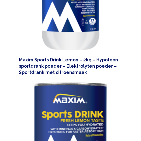
EN
DIEET
MAXIM
TRAINING
CIRKEL
MAXIM
Maxim Sports Drink Lemon – 2kg – Hypotoon
FEEDS
sportdrank poeder – Elektrolyten poeder –
BLUE
Sportdrank met citroensmaak
NANA
BLOG
KLANTENSERVICE