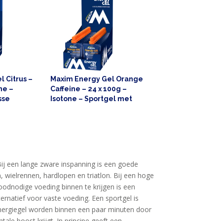
 Citrus –
Maxim Energy Gel Orange
ne –
Caffeine – 24 x 100g –
sse
Isotone – Sportgel met
frisse sinaasappelsmaak –
Sportvoeding
? Bij een lange zware inspanning is een goede
, wielrennen, hardlopen en triatlon. Bij een hoge
roodnodige voeding binnen te krijgen is een
ternatief voor vaste voeding. Een sportgel is
 energiegel worden binnen een paar minuten door
le boost krijgt. In principe geeft een