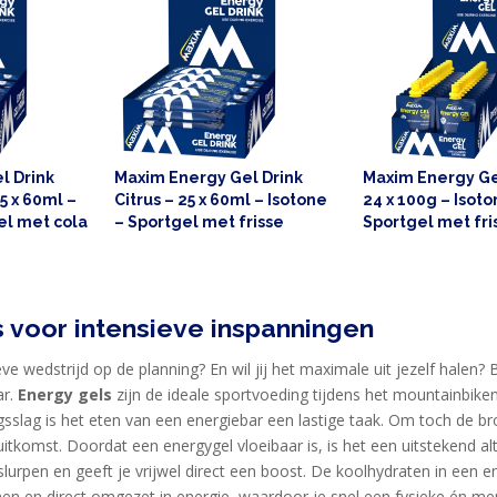
l Drink
Maxim Energy Gel Drink
Maxim Energy Gel
5 x 60ml –
Citrus – 25 x 60ml – Isotone
24 x 100g – Isoto
el met cola
– Sportgel met frisse
Sportgel met fri
eding
citrussmaak – Sportvoeding
citroensmaak –
Sportvoeding
 voor intensieve inspanningen
eve wedstrijd op de planning? En wil jij het maximale uit jezelf halen
ar.
Energy gels
zijn de ideale sportvoeding tijdens het mountainbiken
ngsslag is het eten van een energiebar een lastige taak. Om toch de b
uitkomst. Doordat een energygel vloeibaar is, is het een uitstekend al
 slurpen en geeft je vrijwel direct een boost. De koolhydraten in een
 en direct omgezet in energie, waardoor je snel een fysieke én menta