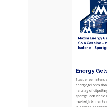
EIWITTEN
EN
HERSTEL
SPORT
EN
DIEET
Maxim Energy Ge
Cola Caffeine – 2
MAXIM
Isotone – Sportg
smaak – Sportvo
TRAINING
CIRKEL
MAXIM
Energy Gels
FEEDS
Staat er een intensi
BLUE
energiegel onmisba
NANA
hartslag of uitputti
sportgel een ideale 
BLOG
makkelijk binnen te
je darmen opgenomen