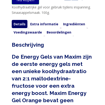
Koolhydraatrijke gel voor gebruik tijdens inspanning.
Sinaasappelsmaak. 100g.
Details
Extra informatie
Ingrediënten
HOME
Voedingswaarde
Beoordelingen
PRODUCTEN
Beschrijving
SPORTVOEDING
De Energy Gels van Maxim zijn
de eerste energy gels met
EIWITTEN
een unieke koolhydraatratio
EN
van 2:1 maltodextrine-
HERSTEL
fructose voor een extra
SPORT
energy boost. Maxim Energy
EN
Gel Orange bevat geen
DIEET