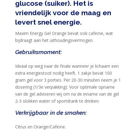
glucose (suiker). Het is
MAXIM
vriendelijk voor de maag en
TRAINING
levert snel energie.
CIRKEL
MAXIM
Maxim Energy Gel Orange bevat ook cafeïne, wat
bijdraagt aan het uithoudingsvermogen.
FEEDS
BLUE
Gebruiksmoment:
NANA
Ideaal op weg naar de finale wanneer je lichaam een
BLOG
extra energiestoot nodig heeft. 1 zakje bevat 100
gram gel voor 3 porties. Per 20-30 minuten neem je 1
KLANTENSERVICE
dosering (1/3e verpakking). Voor optimale opname
van de gel adviseren wij om na de inname van de gel
2-3 slokken water of sportdrank te drinken.
Verkrijgbaar in de smaken:
Citrus en Orange/Cafeïne.