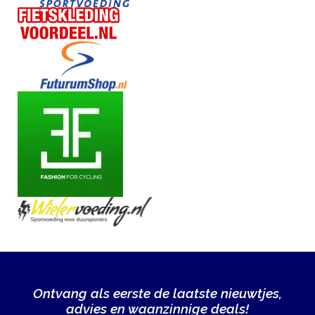
EIWITTEN
EN
HERSTEL
SPORT
EN
DIEET
MAXIM
TRAINING
CIRKEL
MAXIM
FEEDS
BLUE
NANA
Ontvang als eerste de laatste nieuwtjes,
BLOG
advies en waanzinnige deals!