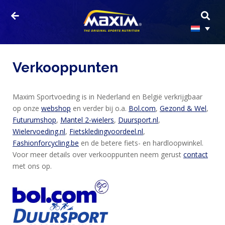
Verkooppunten
Maxim Sportvoeding is in Nederland en België verkrijgbaar
op onze
webshop
en verder bij o.a.
Bol.com
,
Gezond & Wel
,
Futurumshop
,
Mantel 2-wielers
,
Duursport.nl
,
Wielervoeding.nl
,
Fietskledingvoordeel.nl
,
Fashionforcycling.be
en de betere fiets- en hardloopwinkel.
Voor meer details over verkooppunten neem gerust
contact
HOME
met ons op.
PRODUCTEN
SPORTVOEDING