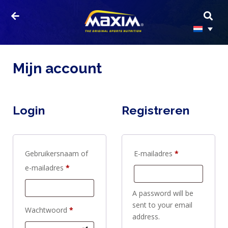
Mijn account
Login
Registreren
Gebruikersnaam of
E-mailadres
*
e-mailadres
*
A password will be
HOME
sent to your email
Wachtwoord
*
PRODUCTEN
address.