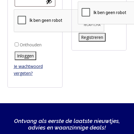
SPORTVOEDING
EIWITTEN
EN
Registreren
Alternative:
HERSTEL
Onthouden
Alternative:
SPORT
Inloggen
EN
Je wachtwoord
DIEET
vergeten?
MAXIM
TRAINING
CIRKEL
MAXIM
FEEDS
Ontvang als eerste de laatste nieuwtjes,
BLUE
advies en waanzinnige deals!