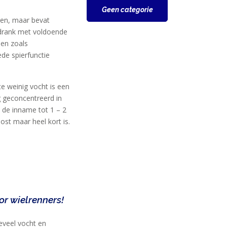
Geen categorie
men, maar bevat
tdrank met voldoende
men zoals
ede spierfunctie
e weinig vocht is een
g geconcentreerd in
k de inname tot 1 – 2
ost maar heel kort is.
or wielrenners!
eveel vocht en