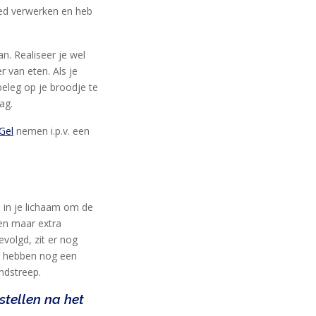
oed verwerken en heb
n. Realiseer je wel
 van eten. Als je
beleg op je broodje te
ag.
Gel
nemen i.p.v. een
e in je lichaam om de
een maar extra
volgd, zit er nog
n, hebben nog een
ndstreep.
stellen na het