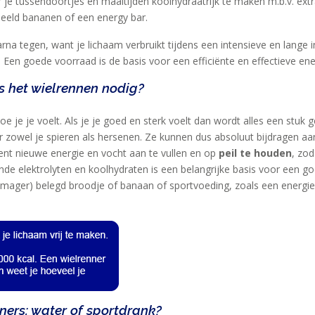
 je tussendoortjes en maaltijden koolhydraatrijk te maken m.b.v. extra
beeld bananen of een energy bar.
arna tegen, want je lichaam verbruikt tijdens een intensieve en lange
en goede voorraad is de basis voor een efficiënte en effectieve ene
s het wielrennen nodig?
oe je je voelt. Als je je goed en sterk voelt dan wordt alles een stuk 
r zowel je spieren als hersenen. Ze kunnen dus absoluut bijdragen aa
uent nieuwe energie en vocht aan te vullen en op
peil te houden
, zod
e elektrolyten en koolhydraten is een belangrijke basis voor een go
mager) belegd broodje of banaan of sportvoeding, zoals een energie
ners: water of sportdrank?