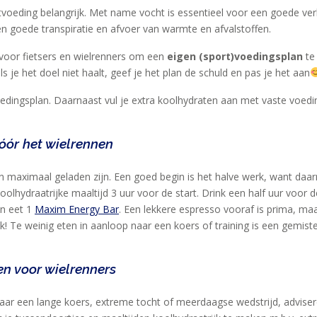
sportvoeding belangrijk. Met name vocht is essentieel voor een goede 
een goede transpiratie en afvoer van warmte en afvalstoffen.
voor fietsers en wielrenners om een
eigen (sport)voedingsplan
te
ls je het doel niet haalt, geef je het plan de schuld en pas je het aan
oedingsplan. Daarnaast vul je extra koolhydraten aan met vaste voed
óór het wielrennen
n maximaal geladen zijn. Een goed begin is het halve werk, want daarn
olhydraatrijke maaltijd 3 uur voor de start. Drink een half uur voor 
n eet 1
Maxim Energy Bar
. Een lekkere espresso vooraf is prima, maar
 Te weinig eten in aanloop naar een koers of training is een gemiste
en voor wielrenners
 naar een lange koers, extreme tocht of meerdaagse wedstrijd, advise