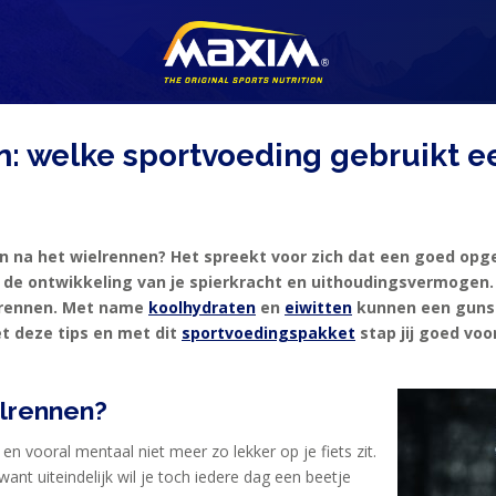
: welke sportvoeding gebruikt e
 én na het wielrennen? Het spreekt voor zich dat een goed op
 de ontwikkeling van je spierkracht en uithoudingsvermogen.
elrennen. Met name
koolhydraten
en
eiwitte
n
kunnen een gunst
et deze tips en met dit
sportvoedingspakket
stap jij goed voo
lrennen?
en vooral mentaal niet meer zo lekker op je fiets zit.
ant uiteindelijk wil je toch iedere dag een beetje