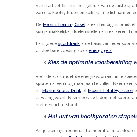
Van start tot finish is het gebruik van de juiste 
TRAINING
van o.a. koolhydraten en suikers in je lichaam en 
CIRKEL
De
Maxim Training Cirkel
is een handig hulpmiddel 
MAXIM
kun je makkelijker doelen stellen en realiseren! En a
FEEDS
BLUE
Een goede
sportdrank
is de basis van ieder sportv
of vloeibare voeding zoals
energy gels
.
NANA
Kies de optimale voorbereiding v
BLOG
KLANTENSERVICE
Vóór de start moet de energievoorraad in je spiere
sporten alleen nog maar aan te vullen. Neem een ko
ml
Maxim Sports Drink
of
Maxim Total Hydration
e
te weinig vocht. Neem ook de bidon met sportdrank!
met een achterstand.
Het nut van koolhydraten stapel
Als je trainingsfrequentie toeneemt of in aanloop