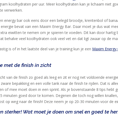
gram koolhydraten per uur. Meer koolhydraten kan je lichaam niet g
 te verwerken.
en energy bar ook eens door een belegd broodje, krentenbol of banaa
 energie bevat van een Maxim Energy Bar. Daar moet je dus wat meer
tra eiwitten te nemen om je spieren te voeden. Dit kan door hartig 
vat behalve veel koolhydraten ook veel vet en dat ligt zwaar op de ma
ig is of in het laatste deel van je training kun je een
Maxim Energy 
 met de finish in zicht
zicht van de finish zo goed als leeg en zit er nog net voldoende energi
 zware bepakking en een volle tank naar de finish te rijden. Dat is all
 of mee moet doen in een sprint. Als je bovenstaande 8 tips hebt ge
-45 minuten goed door te komen. Degenen die toch nog willen knalle
ost op weg naar de finish! Deze neem je op 20-30 minuten voor de ei
 en sterker! Wat moet je doen om snel en goed te her