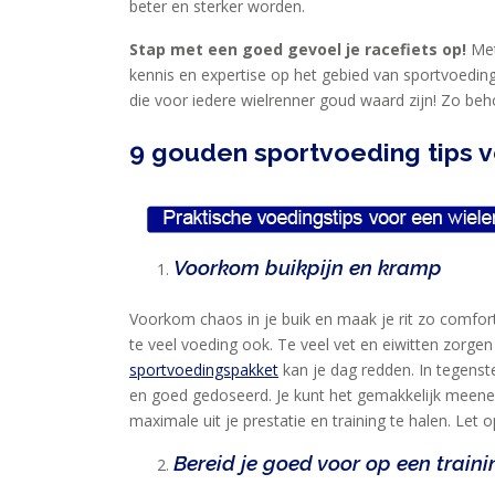
beter en sterker worden.
Stap met een goed gevoel je racefiets op!
Met
kennis en expertise op het gebied van sportvoedin
die voor iedere wielrenner goud waard zijn! Zo beho
HOME
9 gouden sportvoeding tips v
PRODUCTEN
SPORTVOEDING
Voorkom buikpijn en kramp
EIWITTEN
EN
Voorkom chaos in je buik en maak je rit zo comfort
HERSTEL
te veel voeding ook. Te veel vet en eiwitten zor
sportvoedingspakket
kan je dag redden. In tegenste
SPORT
en goed gedoseerd. Je kunt het gemakkelijk meenem
EN
maximale uit je prestatie en training te halen. Let 
DIEET
Bereid je goed voor op een traini
MAXIM