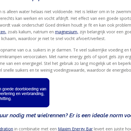
 is alleen water helaas niet voldoende. Het is lekker om in te zwem
verechts kan werken en vocht afdrijft. Het effect van een goede spor
 wordt vaak onderschat! Goed drinken houdt je fit en kan ook proble
ten
,
zoals kalium, natrium en
magnesium,
zijn belangrijk voor een go
lichaam, waardoor je niet te snel vocht afvoert/verliest.
pname van o.a. suikers in je darmen. Te veel suikerrijke voeding en t
armkrampen veroorzaken. Met name energy gels of sport gels zijn er
me van een energiegel. Stel het gebruik zo lang mogelijk uit en beper
el snelle suikers en te weinig voedingswaarde, waardoor de energiebo
uur nodig met wielrennen? Er is een ideale norm vo
dration
in combinatie met een
Maxim Energy Bar
levert een juiste ho