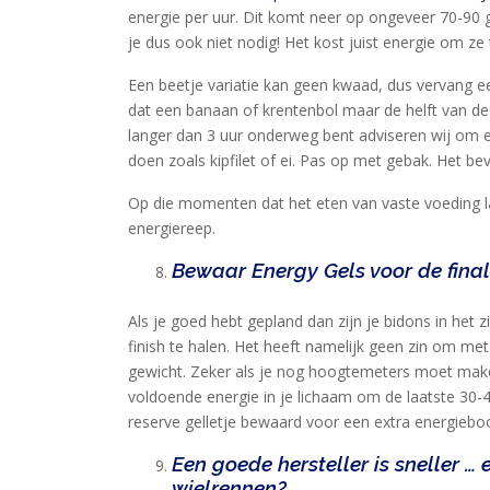
energie per uur. Dit komt neer op ongeveer 70-90 
je dus ook niet nodig! Het kost juist energie om ze
Een beetje variatie kan geen kwaad, dus vervang e
dat een banaan of krentenbol maar de helft van de
langer dan 3 uur onderweg bent adviseren wij om ex
doen zoals kipfilet of ei. Pas op met gebak. Het be
Op die momenten dat het eten van vaste voeding last
energiereep.
Bewaar Energy Gels voor de finale
Als je goed hebt gepland dan zijn je bidons in het 
finish te halen. Het heeft namelijk geen zin om met
gewicht. Zeker als je nog hoogtemeters moet maken
voldoende energie in je lichaam om de laatste 30
reserve gelletje bewaard voor een extra energiebo
Een goede hersteller is sneller …
wielrennen?