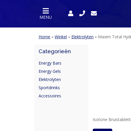
MENU
Home
»
Winkel
»
Elektrolyten
»
Maxim Total Hydra
Categorieën
Energy Bars
Energy Gels
Elektrolyten
Sportdrinks
Accessoires
HOME
PRODUCTEN
Isotone Bruistablet
SPORTVOEDING