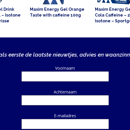
l Drink
Maxim Energy Gel Orange
Maxim Energy Ge
l – Isotone
Taste with caffeine 100g
Cola Caffeine – 2
risse
Isotone – Sportg
portvoeding
smaak – Sportvo
ls eerste de laatste nieuwtjes, advies en waanzinn
Alternative:
Voornaam
Achternaam
E-mailadres