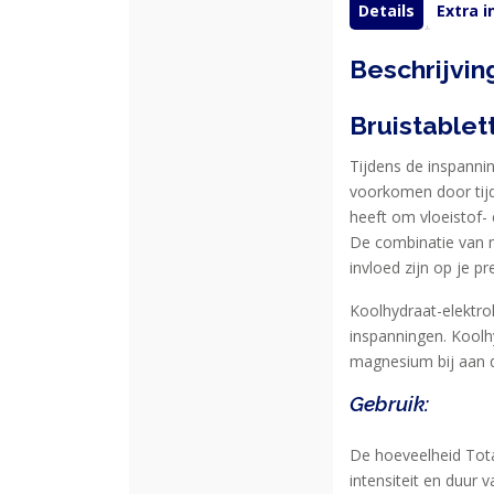
Details
Extra 
EIWITTEN
Beschrijvin
EN
HERSTEL
Bruistablet
SPORT
Tijdens de inspannin
EN
voorkomen door tijd
DIEET
heeft om vloeistof- 
De combinatie van m
MAXIM
invloed zijn op je p
TRAINING
CIRKEL
Koolhydraat-elektro
inspanningen. Koolh
MAXIM
magnesium bij aan d
FEEDS
Gebruik:
BLUE
NANA
De hoeveelheid Tota
intensiteit en duur 
BLOG