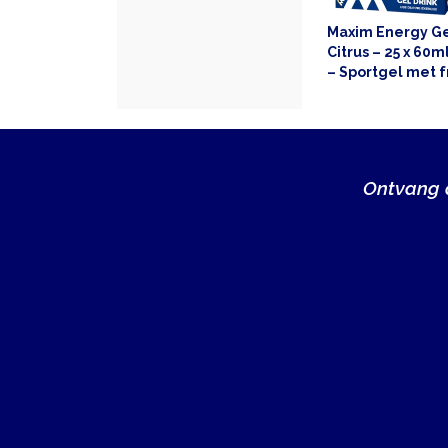
Maxim Energy Ge
Citrus – 25 x 60m
– Sportgel met f
citrussmaak – S
Ontvang a