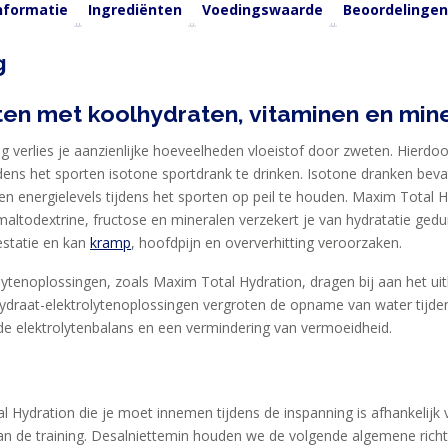
informatie
Ingrediënten
Voedingswaarde
Beoordelingen
g
ten met koolhydraten, vitaminen en mine
g verlies je aanzienlijke hoeveelheden vloeistof door zweten. Hierdoo
ens het sporten isotone sportdrank te drinken. Isotone dranken bevat
en energielevels tijdens het sporten op peil te houden. Maxim Total Hy
altodextrine, fructose en mineralen verzekert je van hydratatie gedu
restatie en kan
kramp
, hoofdpijn en oververhitting veroorzaken.
lytenoplossingen, zoals Maxim Total Hydration, dragen bij aan het u
ydraat-elektrolytenoplossingen vergroten de opname van water tijden
e elektrolytenbalans en een vermindering van vermoeidheid.
l Hydration die je moet innemen tijdens de inspanning is afhankeli
van de training. Desalniettemin houden we de volgende algemene richtl