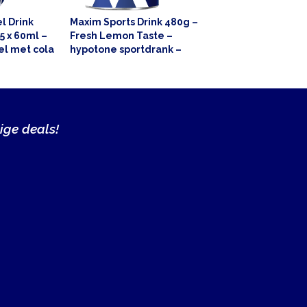
l Drink
Maxim Sports Drink 480g –
5 x 60ml –
Fresh Lemon Taste –
el met cola
hypotone sportdrank –
eding
extra elektrolyten
ige deals!