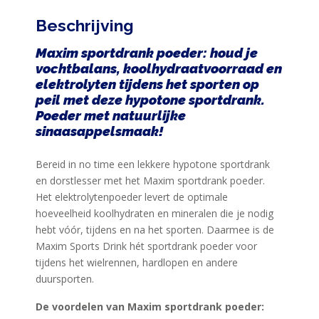
EN
Beschrijving
DIEET
Maxim sportdrank poeder: houd je
MAXIM
vochtbalans, koolhydraatvoorraad en
TRAINING
elektrolyten tijdens het sporten op
CIRKEL
peil met deze hypotone sportdrank.
Poeder met natuurlijke
MAXIM
sinaasappelsmaak!
FEEDS
BLUE
Bereid in no time een lekkere hypotone sportdrank
NANA
en dorstlesser met het Maxim sportdrank poeder.
Het elektrolytenpoeder levert de optimale
BLOG
hoeveelheid koolhydraten en mineralen die je nodig
hebt vóór, tijdens en na het sporten. Daarmee is de
KLANTENSERVICE
Maxim Sports Drink hét sportdrank poeder voor
tijdens het wielrennen, hardlopen en andere
duursporten.
De voordelen van Maxim sportdrank poeder: