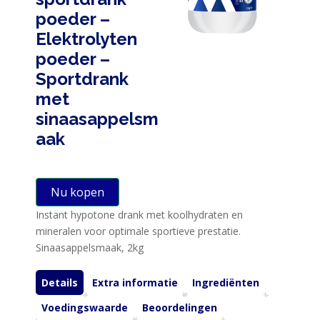
poeder –
Elektrolyten
poeder –
Sportdrank
met
sinaasappelsm
HOME
aak
PRODUCTEN
Nu kopen
SPORTVOEDING
Instant hypotone drank met koolhydraten en
mineralen voor optimale sportieve prestatie.
EIWITTEN
Sinaasappelsmaak, 2kg
EN
HERSTEL
Details
Extra informatie
Ingrediënten
Voedingswaarde
Beoordelingen
SPORT