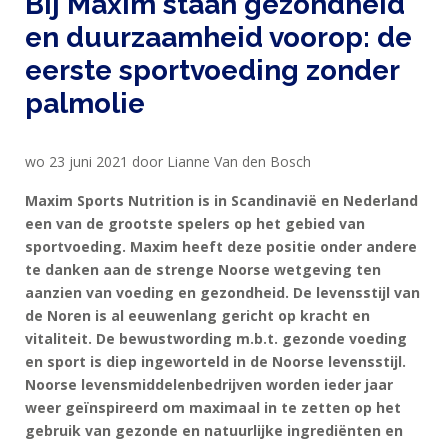
Bij Maxim staan gezondheid
en duurzaamheid voorop: de
HOME
eerste sportvoeding zonder
PRODUCTEN
palmolie
SPORTVOEDING
wo 23 juni 2021 door Lianne Van den Bosch
Maxim Sports Nutrition is in Scandinavië en Nederland
EIWITTEN
een van de grootste spelers op het gebied van
EN
sportvoeding. Maxim heeft deze positie onder andere
HERSTEL
te danken aan de strenge Noorse wetgeving ten
aanzien van voeding en gezondheid. De levensstijl van
SPORT
de Noren is al eeuwenlang gericht op kracht en
EN
vitaliteit. De bewustwording m.b.t. gezonde voeding
DIEET
en sport is diep ingeworteld in de Noorse levensstijl.
Noorse levensmiddelenbedrijven worden ieder jaar
MAXIM
weer geïnspireerd om maximaal in te zetten op het
TRAINING
gebruik van gezonde en natuurlijke ingrediënten en
CIRKEL