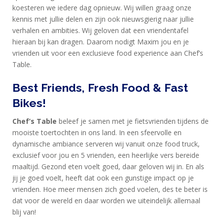
koesteren we iedere dag opnieuw. Wij willen graag onze
kennis met jullie delen en zijn ook nieuwsgierig naar jullie
verhalen en ambities. Wij geloven dat een vriendentafel
HOME
hieraan bij kan dragen. Daarom nodigt Maxim jou en je
PRODUCTEN
vrienden uit voor een exclusieve food experience aan Chef’s
Table.
SPORTVOEDING
Best Friends, Fresh Food & Fast
Bikes!
EIWITTEN
EN
Chef’s Table
beleef je samen met je fietsvrienden tijdens de
mooiste toertochten in ons land. In een sfeervolle en
HERSTEL
dynamische ambiance serveren wij vanuit onze food truck,
SPORT
exclusief voor jou en 5 vrienden, een heerlijke vers bereide
maaltijd. Gezond eten voelt goed, daar geloven wij in. En als
EN
jij je goed voelt, heeft dat ook een gunstige impact op je
DIEET
vrienden. Hoe meer mensen zich goed voelen, des te beter is
MAXIM
dat voor de wereld en daar worden we uiteindelijk allemaal
blij van!
TRAINING