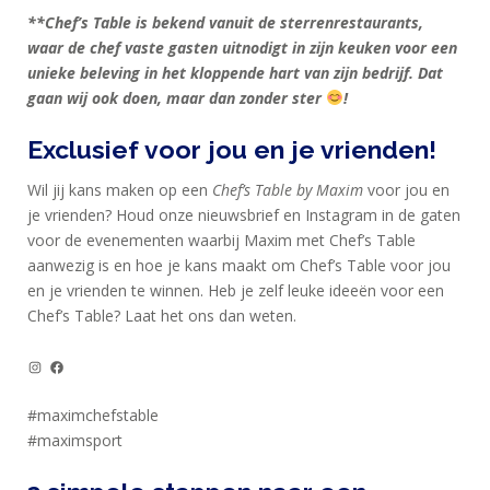
CIRKEL
**Chef’s Table is bekend vanuit de sterrenrestaurants,
waar de chef vaste gasten uitnodigt in zijn keuken voor een
MAXIM
unieke beleving in het kloppende hart van zijn bedrijf. Dat
FEEDS
gaan wij ook doen, maar dan zonder ster
!
BLUE
NANA
Exclusief voor jou en je vrienden!
BLOG
Wil jij kans maken op een
Chef’s Table by Maxim
voor jou en
je vrienden? Houd onze nieuwsbrief en Instagram in de gaten
KLANTENSERVICE
voor de evenementen waarbij Maxim met Chef’s Table
aanwezig is en hoe je kans maakt om Chef’s Table voor jou
en je vrienden te winnen. Heb je zelf leuke ideeën voor een
Chef’s Table? Laat het ons dan weten.
Instagram
Facebook
#maximchefstable
#maximsport