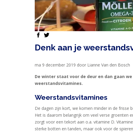
EIWITTEN
EN
HERSTEL
SPORT
facebook
twitter
EN
Denk aan je weerstands
DIEET
MAXIM
ma 9 december 2019 door Lianne Van den Bosch
TRAINING
CIRKEL
De winter staat voor de deur en dan gaan we 
weerstandsvitamines.
MAXIM
FEEDS
Weerstandsvitamines
BLUE
De dagen zijn kort, we komen minder in de frisse
NANA
Het is daarom belangrijk om veel verse groenten en
BLOG
zorgt voor een tekort aan o.a. vitamine D. Vitamin
sterke botten en tanden, maar ook voor de spiere