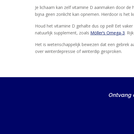
KLANTENSERVICE
Je lichaam kan zelf vitamine D aanmaken door de hu
bijna geen zonlicht kan opnemen. Hierdoor is het 
Houd het vitamine D gehalte dus op peil! Eet vaker
natuurlijk supplement, zoals
Möller’s Omega-3
. Ri
Het is wetenschappelijk bewezen dat een gebrek aa
over winterdepressie of winterdip gesproken.
Ontvang a