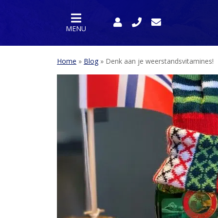
MENU
Home
»
Blog
»
Denk aan je weerstandsvitamines!
HOME
PRODUCTEN
SPORTVOEDING