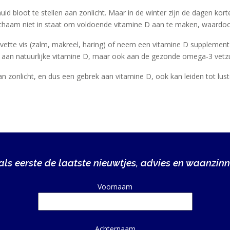
id bloot te stellen aan zonlicht. Maar in de winter zijn de dagen ko
lichaam niet in staat om voldoende vitamine D aan te maken, waardoor
 vette vis (zalm, makreel, haring) of neem een vitamine D supplement
jk aan natuurlijke vitamine D, maar ook aan de gezonde omega-3 vetz
n zonlicht, en dus een gebrek aan vitamine D, ook kan leiden tot lus
ls eerste de laatste nieuwtjes, advies en waanzinn
Alternative:
Voornaam
Achternaam