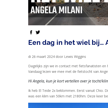
HOME
facebook
twitter
PRODUCTEN
Een dag in het wiel bij…
SPORTVOEDING
di 26 maart 2024 door Lewis Wiggins
EIWITTEN
Dagelijks zijn we in contact met fietsfanatisten e
EN
Vandaag lezen we mee met de fietstocht van Angel
HERSTEL
Hi Angela, kun je kort vertellen over je tocht/kli
SPORT
EN
Ik heb El Teide 2x beklommen. Eerst vanuit Chio. D
was een klim van 50km met 2180hm. Deze keer ben 
DIEET
MAXIM