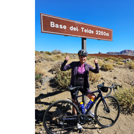
TRAINING
CIRKEL
MAXIM
FEEDS
BLUE
NANA
BLOG
KLANTENSERVICE