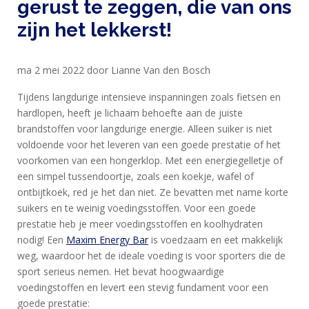
gerust te zeggen, die van ons
HOME
zijn het lekkerst!
PRODUCTEN
ma 2 mei 2022 door Lianne Van den Bosch
SPORTVOEDING
Tijdens langdurige intensieve inspanningen zoals fietsen en
hardlopen, heeft je lichaam behoefte aan de juiste
EIWITTEN
brandstoffen voor langdurige energie. Alleen suiker is niet
EN
voldoende voor het leveren van een goede prestatie of het
voorkomen van een hongerklop. Met een energiegelletje of
HERSTEL
een simpel tussendoortje, zoals een koekje, wafel of
SPORT
ontbijtkoek, red je het dan niet. Ze bevatten met name korte
EN
suikers en te weinig voedingsstoffen. Voor een goede
prestatie heb je meer voedingsstoffen en koolhydraten
DIEET
nodig! Een
Maxim Energy Bar
is voedzaam en eet makkelijk
MAXIM
weg, waardoor het de ideale voeding is voor sporters die de
TRAINING
sport serieus nemen. Het bevat hoogwaardige
voedingstoffen en levert een stevig fundament voor een
CIRKEL
goede prestatie: