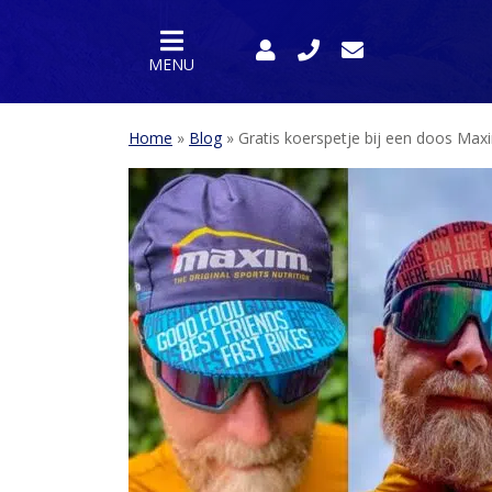
MENU
Home
»
Blog
»
Gratis koerspetje bij een doos Max
HOME