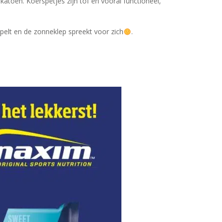
oen. Koerspetjes zijn tof en vooral functioneel,
ppelt en de zonneklep spreekt voor zich
.