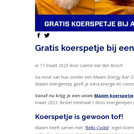
PRODUCTEN
SPORTVOEDING
EIWITTEN
facebook
twitter
EN
Gratis koerspetje bij e
HERSTEL
SPORT
vr 17 maart 2023 door Lianne Van den Bosch
EN
Ga nooit van huis zonder een Maxim Energy Bar! Ze
DIEET
Maxim energiereep geeft je extra energie en concen
MAXIM
Vanaf nu krijg je een uniek
Maxim koerspetje
TRAINING
maart 2023. Bestel minimaal 1 doos energierepen (2
CIRKEL
Koerspetje is gewoon tof!
MAXIM
FEEDS
Maxim heeft samen met “
Bello Cyclist
” eigen koer
BLUE