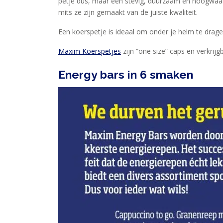
petje dus, maar een stevig, duurzaam en hoogwaar
NANA
mits ze zijn gemaakt van de juiste kwaliteit.
BLOG
Een koerspetje is ideaal om onder je helm te drage
KLANTENSERVICE
Maxim Koerspetjes
zijn “one size” caps en verkrijg
Energy bars in 6 smaken