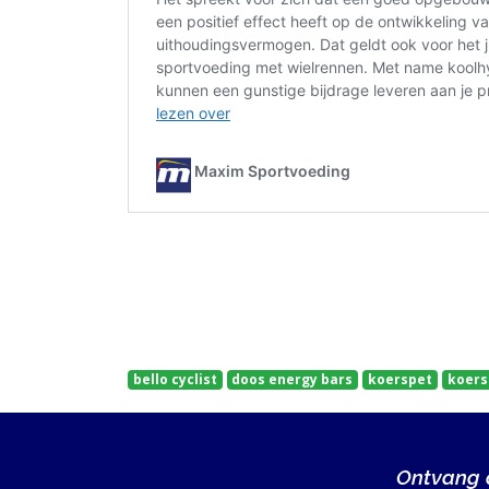
bello cyclist
doos energy bars
koerspet
koers
Ontvang a