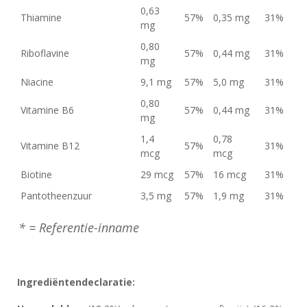
0,63
Thiamine
57%
0,35 mg
31%
mg
0,80
Riboflavine
57%
0,44 mg
31%
mg
Niacine
9,1 mg
57%
5,0 mg
31%
0,80
Vitamine B6
57%
0,44 mg
31%
mg
1,4
0,78
Vitamine B12
57%
31%
mcg
mcg
Biotine
29 mcg
57%
16 mcg
31%
Pantotheenzuur
3,5 mg
57%
1,9 mg
31%
* = Referentie-inname
Ingrediëntendeclaratie: