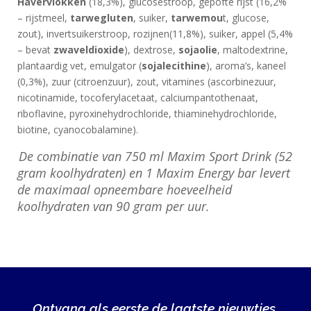
Havervlokken
(18,3%), glucosestroop, gepofte rijst (16,2%
– rijstmeel,
tarwegluten
, suiker,
tarwemou
t, glucose,
zout), invertsuikerstroop, rozijnen(11,8%), suiker, appel (5,4%
– bevat
zwaveldioxide
), dextrose,
sojaolie
, maltodextrine,
plantaardig vet, emulgator (
sojalecithine
), aroma’s, kaneel
(0,3%), zuur (citroenzuur), zout, vitamines (ascorbinezuur,
nicotinamide, tocoferylacetaat, calciumpantothenaat,
riboflavine, pyroxinehydrochloride, thiaminehydrochloride,
biotine, cyanocobalamine).
De combinatie van 750 ml Maxim Sport Drink (52
gram koolhydraten) en 1 Maxim Energy bar levert
de maximaal opneembare hoeveelheid
koolhydraten van 90 gram per uur.
Ontvang als eerste de laatste nieuwtjes,