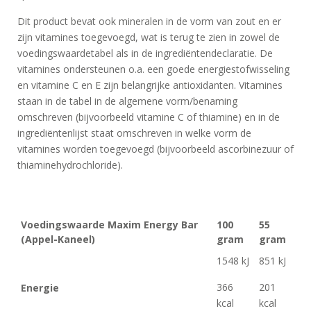
CIRKEL
Dit product bevat ook mineralen in de vorm van zout en er
MAXIM
zijn vitamines toegevoegd, wat is terug te zien in zowel de
FEEDS
voedingswaardetabel als in de ingrediëntendeclaratie. De
vitamines ondersteunen o.a. een goede energiestofwisseling
BLUE
en vitamine C en E zijn belangrijke antioxidanten. Vitamines
NANA
staan in de tabel in de algemene vorm/benaming
BLOG
omschreven (bijvoorbeeld vitamine C of thiamine) en in de
ingrediëntenlijst staat omschreven in welke vorm de
KLANTENSERVICE
vitamines worden toegevoegd (bijvoorbeeld ascorbinezuur of
thiaminehydrochloride).
Voedingswaarde Maxim Energy Bar
100
55
(Appel-Kaneel)
gram
gram
1548 kJ
851 kJ
366
201
Energie
kcal
kcal