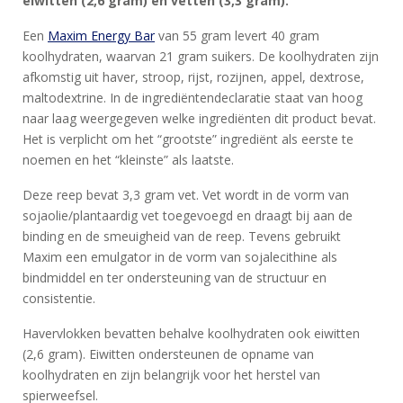
eiwitten (2,6 gram) en vetten (3,3 gram).
Een
Maxim Energy Bar
van 55 gram levert 40 gram
koolhydraten, waarvan 21 gram suikers. De koolhydraten zijn
HOME
afkomstig uit haver, stroop, rijst, rozijnen, appel, dextrose,
PRODUCTEN
maltodextrine. In de ingrediëntendeclaratie staat van hoog
naar laag weergegeven welke ingrediënten dit product bevat.
SPORTVOEDING
Het is verplicht om het “grootste” ingrediënt als eerste te
noemen en het “kleinste” als laatste.
EIWITTEN
Deze reep bevat 3,3 gram vet. Vet wordt in de vorm van
sojaolie/plantaardig vet toegevoegd en draagt bij aan de
EN
binding en de smeuigheid van de reep. Tevens gebruikt
HERSTEL
Maxim een emulgator in de vorm van sojalecithine als
bindmiddel en ter ondersteuning van de structuur en
SPORT
consistentie.
EN
DIEET
Havervlokken bevatten behalve koolhydraten ook eiwitten
(2,6 gram). Eiwitten ondersteunen de opname van
MAXIM
koolhydraten en zijn belangrijk voor het herstel van
TRAINING
spierweefsel.