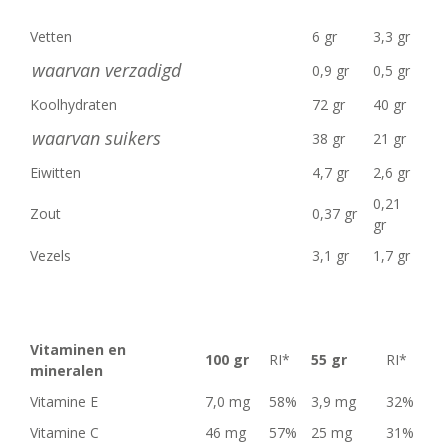
Vetten
6 gr
3,3 gr
waarvan verzadigd
0,9 gr
0,5 gr
Koolhydraten
72 gr
40 gr
waarvan suikers
38 gr
21 gr
Eiwitten
4,7 gr
2,6 gr
0,21
Zout
0,37 gr
gr
Vezels
3,1 gr
1,7 gr
Vitaminen en
100 gr
RI*
55 gr
RI*
mineralen
Vitamine E
7,0 mg
58%
3,9 mg
32%
Vitamine C
46 mg
57%
25 mg
31%