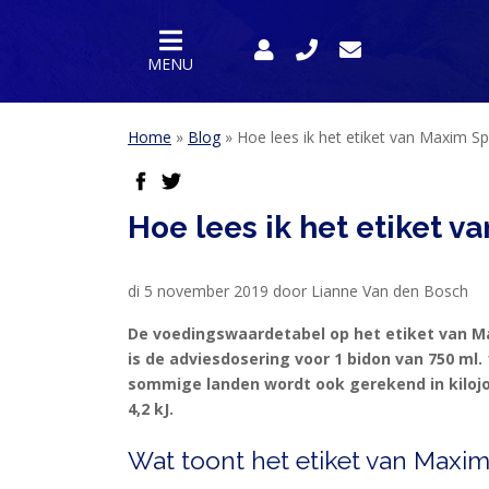
MENU
Home
»
Blog
»
Hoe lees ik het etiket van Maxim Sp
facebook
twitter
Hoe lees ik het etiket v
di 5 november 2019 door Lianne Van den Bosch
De voedingswaardetabel op het etiket van M
is de adviesdosering voor 1 bidon van 750 ml. 
sommige landen wordt ook gerekend in kilojou
HOME
4,2 kJ.
PRODUCTEN
Wat toont het etiket van Maxim