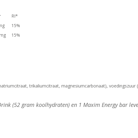
r
RI*
 mg
15%
3 mg
15%
natriumcitraat, trikaliumcitraat, magnesiumcarbonaat), voedingszuur (c
rink (52 gram koolhydraten) en 1 Maxim Energy bar le