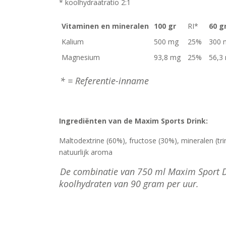
* koolhydraatratio 2:1
Vitaminen en mineralen
100 gr
RI*
60 g
Kalium
500 mg
25%
300
Magnesium
93,8 mg
25%
56,
* = Referentie-inname
Ingrediënten van de Maxim Sports Drink:
Maltodextrine (60%), fructose (30%), mineralen (tri
natuurlijk aroma
De combinatie van 750 ml Maxim Sport D
koolhydraten van 90 gram per uur.