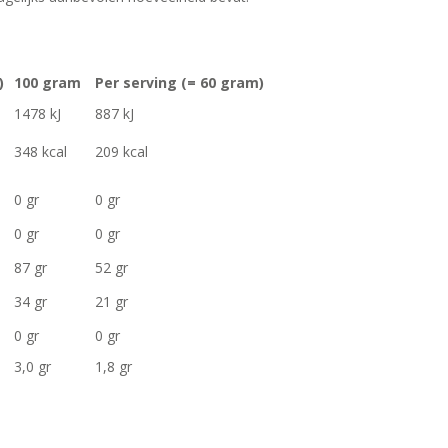
)
100 gram
Per serving (= 60 gram)
1478 kJ
887 kJ
348 kcal
209 kcal
0 gr
0 gr
0 gr
0 gr
87 gr
52 gr
34 gr
21 gr
0 gr
0 gr
3,0 gr
1,8 gr