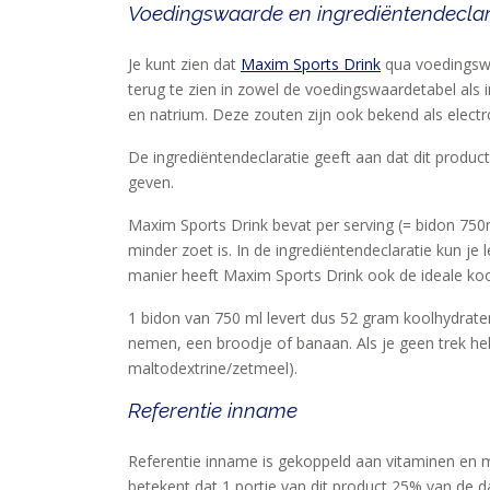
SPORTVOEDING
Voedingswaarde en ingrediëntendeclar
Je kunt zien dat
Maxim Sports Drink
qua voedingswaa
EIWITTEN
terug te zien in zowel de voedingswaardetabel als 
EN
en natrium. Deze zouten zijn ook bekend als elect
HERSTEL
De ingrediëntendeclaratie geeft aan dat dit produc
SPORT
geven.
EN
Maxim Sports Drink bevat per serving (= bidon 750m
DIEET
minder zoet is. In de ingrediëntendeclaratie kun je 
manier heeft Maxim Sports Drink ook de ideale kool
MAXIM
TRAINING
1 bidon van 750 ml levert dus 52 gram koolhydrat
CIRKEL
nemen, een broodje of banaan. Als je geen trek he
maltodextrine/zetmeel).
MAXIM
Referentie inname
FEEDS
BLUE
Referentie inname is gekoppeld aan vitaminen en m
NANA
betekent dat 1 portie van dit product 25% van de d