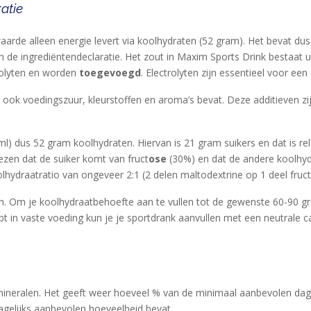
atie
rde alleen energie levert via koolhydraten (52 gram). Het bevat dus g
in de ingrediëntendeclaratie. Het zout in Maxim Sports Drink bestaa
rolyten en worden
toegevoegd
. Electrolyten zijn essentieel voor ee
t ook voedingszuur, kleurstoffen en aroma’s bevat. Deze additieven z
l) dus 52 gram koolhydraten. Hiervan is 21 gram suikers en dat is re
lezen dat de suiker komt van fruct
ose
(30%) en dat de andere koolhy
hydraatratio van ongeveer 2:1 (2 delen maltodextrine op 1 deel fruct
en. Om je koolhydraatbehoefte aan te vullen tot de gewenste 60-90 
bt in vaste voeding kun je je sportdrank aanvullen met een neutrale
ineralen. Het geeft weer hoeveel % van de minimaal aanbevolen dageli
agelijks aanbevolen hoeveelheid bevat.