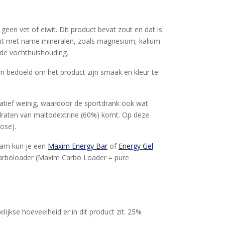
een vet of eiwit. Dit product bevat zout en dat is
t uit met name mineralen, zoals magnesium, kalium
n de vochthuishouding.
ijn bedoeld om het product zijn smaak en kleur te
latief weinig, waardoor de sportdrank ook wat
draten van maltodextrine (60%) komt. Op deze
ose).
gram kun je een
Maxim Energy Bar
of
Energy Gel
 carboloader (Maxim Carbo Loader = pure
jkse hoeveelheid er in dit product zit. 25%