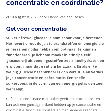
concentratie en coördinatie?
SPORTVOEDING
di 18 augustus 2020 door Lianne Van den Bosch
EIWITTEN
Gel voor concentratie
EN
HERSTEL
Suiker oftewel glucose is onmisbaar voor je hersenen.
Het levert direct de juiste brandstoffen en energie die
SPORT
je hersenen nodig hebben om optimaal te kunnen
EN
functioneren. Je lichaam maakt in principe zelf
DIEET
glucose vrij uit voedingsstoffen zoals koolhydraten en
eiwitten, maar dat gaat vrij langzaam. En als er te
MAXIM
weinig glucose beschikbaar is dan versuf je en verlies
TRAINING
je je concentratie en coördinatie. Een snelle
CIRKEL
suikerboost in de vorm van een energiegel is dan zeer
wenselijk.
MAXIM
FEEDS
Cafeïne in combinatie met suiker geeft een extra boost en
BLUE
kan ook een gunstige invloed hebben op je concentratie en
coördinatie. Voor veel sporters en met name wielrenners,