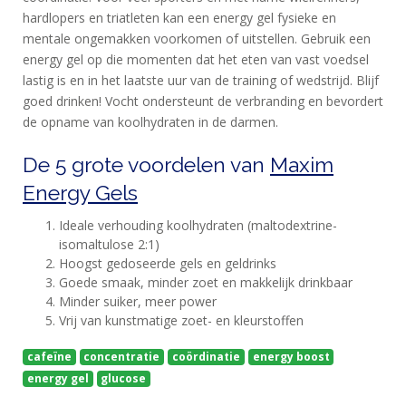
NANA
hardlopers en triatleten kan een energy gel fysieke en
BLOG
mentale ongemakken voorkomen of uitstellen. Gebruik een
energy gel op die momenten dat het eten van vast voedsel
KLANTENSERVICE
lastig is en in het laatste uur van de training of wedstrijd. Blijf
goed drinken! Vocht ondersteunt de verbranding en bevordert
de opname van koolhydraten in de darmen.
De 5 grote voordelen van
Maxim
Energy Gels
Ideale verhouding koolhydraten (maltodextrine-
isomaltulose 2:1)
Hoogst gedoseerde gels en geldrinks
Goede smaak, minder zoet en makkelijk drinkbaar
Minder suiker, meer power
Vrij van kunstmatige zoet- en kleurstoffen
cafeïne
concentratie
coördinatie
energy boost
energy gel
glucose