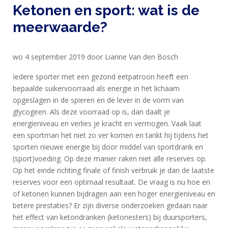
SPORTVOEDING
Ketonen en sport: wat is de
meerwaarde?
EIWITTEN
EN
wo 4 september 2019 door Lianne Van den Bosch
HERSTEL
Iedere sporter met een gezond eetpatroon heeft een
bepaalde suikervoorraad als energie in het lichaam
SPORT
opgeslagen in de spieren en de lever in de vorm van
EN
glycogeen. Als deze voorraad op is, dan daalt je
DIEET
energieniveau en verlies je kracht en vermogen. Vaak laat
een sportman het niet zo ver komen en tankt hij tijdens het
MAXIM
sporten nieuwe energie bij door middel van sportdrank en
TRAINING
(sport)voeding. Op deze manier raken niet alle reserves op.
CIRKEL
Op het einde richting finale of finish verbruik je dan de laatste
reserves voor een optimaal resultaat. De vraag is nu hoe en
MAXIM
of ketonen kunnen bijdragen aan een hoger energieniveau en
FEEDS
betere prestaties? Er zijn diverse onderzoeken gedaan naar
BLUE
het effect van ketondranken (ketonesters) bij duursporters,
NANA