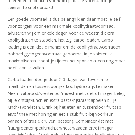
te eten en te drinken voorkom je dat je voorraad in je
spieren te snel opraakt!
Een goede voorraad is dus belangrijk en daar moet je zelf
voor zorgen! Voor een maximale koolhydraatvoorraad,
adviseren wij om enkele dagen voor de wedstrijd extra
koolhydraten te stapelen, het z.g. carbo loaden. Carbo
loading is een ideale manier om de koolhydraatvoorraden,
ook wel glycogeenvoorraad genoemd, in je spieren te
maximaliseren, zodat je tijdens het sporten alleen nog maar
hoeft aan te vullen.
Carbo loaden doe je door 2-3 dagen van tevoren je
maaltijden en tussendoortjes koolhydraatrijk te maken.
Neem witbrood/krentenbol/muesli met zoet of mager beleg
bij je ontbijt/lunch en extra pasta/rijst/aardappelen bij je
lunch/avondeten. Drink bij het eten en tussendoor fruitsap
en/of thee met honing en eet 1 stuk fruit (bij voorkeur
banaan of trosje druiven, bessen). Combineer dat met
fruit/groenten/peulvruchten/noten/zaden en/of mager
vlees/vis/zuivel. Maak ook je tussendoortjes koolhydraatrijk.