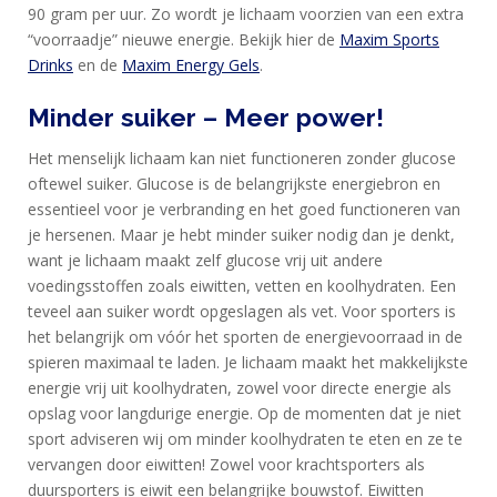
TRAINING
90 gram per uur. Zo wordt je lichaam voorzien van een extra
“voorraadje” nieuwe energie. Bekijk hier de
Maxim Sports
CIRKEL
Drinks
en de
Maxim Energy Gels
.
MAXIM
Minder suiker – Meer power!
FEEDS
BLUE
Het menselijk lichaam kan niet functioneren zonder glucose
NANA
oftewel suiker. Glucose is de belangrijkste energiebron en
essentieel voor je verbranding en het goed functioneren van
BLOG
je hersenen. Maar je hebt minder suiker nodig dan je denkt,
KLANTENSERVICE
want je lichaam maakt zelf glucose vrij uit andere
voedingsstoffen zoals eiwitten, vetten en koolhydraten. Een
teveel aan suiker wordt opgeslagen als vet. Voor sporters is
het belangrijk om vóór het sporten de energievoorraad in de
spieren maximaal te laden. Je lichaam maakt het makkelijkste
energie vrij uit koolhydraten, zowel voor directe energie als
opslag voor langdurige energie. Op de momenten dat je niet
sport adviseren wij om minder koolhydraten te eten en ze te
vervangen door eiwitten! Zowel voor krachtsporters als
duursporters is eiwit een belangrijke bouwstof. Eiwitten