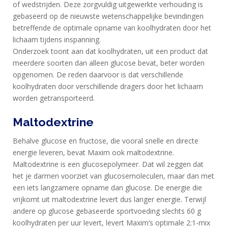
of wedstrijden. Deze zorgvuldig uitgewerkte verhouding is
gebaseerd op de nieuwste wetenschappelijke bevindingen
betreffende de optimale opname van koolhydraten door het
lichaam tijdens inspanning.
HOME
Onderzoek toont aan dat koolhydraten, uit een product dat
meerdere soorten dan alleen glucose bevat, beter worden
PRODUCTEN
opgenomen. De reden daarvoor is dat verschillende
koolhydraten door verschillende dragers door het lichaam
SPORTVOEDING
worden getransporteerd.
Maltodextrine
EIWITTEN
EN
Behalve glucose en fructose, die vooral snelle en directe
HERSTEL
energie leveren, bevat Maxim ook maltodextrine.
Maltodextrine is een glucosepolymeer. Dat wil zeggen dat
SPORT
het je darmen voorziet van glucosemoleculen, maar dan met
EN
een iets langzamere opname dan glucose. De energie die
DIEET
vrijkomt uit maltodextrine levert dus langer energie. Terwijl
andere op glucose gebaseerde sportvoeding slechts 60 g
MAXIM
koolhydraten per uur levert, levert Maxim’s optimale 2:1-mix