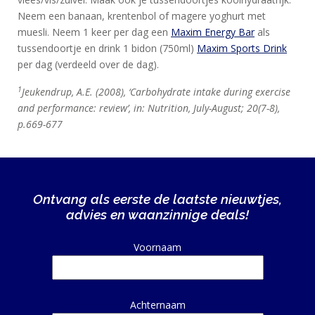
Neem een banaan, krentenbol of magere yoghurt met
muesli. Neem 1 keer per dag een
Maxim Energy Bar
als
tussendoortje en drink 1 bidon (750ml)
Maxim Sports Drink
per dag (verdeeld over de dag).
1
Jeukendrup, A.E. (2008), ‘Carbohydrate intake during exercise
and performance: review’, in: Nutrition, July-August; 20(7-8),
p.669-677
Ontvang als eerste de laatste nieuwtjes,
advies en waanzinnige deals!
Alternative:
Voornaam
Achternaam