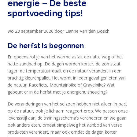
PRODUCTEN
energie – De beste
sportvoeding tips!
SPORTVOEDING
wo 23 september 2020 door Lianne Van den Bosch
EIWITTEN
EN
De herfst is begonnen
HERSTEL
En opeens rol je van het warme asfalt de natte weg of het
SPORT
natte zandpad op. De dagen worden korter, de zon staat
lager, de temperatuur daalt en de natuur verandert in een
EN
prachtig kleurenpallet. Het wordt in ieder geval genieten van
DIEET
de natuur. Racefiets, Mountainbike of Gravelbike? Wat
MAXIM
gebeurt er in de herfst met je energiehuishouding?
TRAINING
De veranderingen van het seizoen hebben niet alleen impact
CIRKEL
op de natuur, ook je lichaam reageert erop. We passen onze
levensstijl aan; de trainingsschema’s veranderen en we gaan
MAXIM
ook anders eten, omdat simpelweg het aanbod van verse
FEEDS
producten verandert, maar ook omdat de dagen korter
BLUE