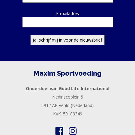
EN
HERSTEL
E-mailadres
SPORT
EN
DIEET
MAXIM
TRAINING
CIRKEL
Maxim Sportvoeding
MAXIM
FEEDS
Onderdeel van Good Life International
BLUE
Nedinscoplein 5
NANA
5912 AP Venlo (Nederland)
BLOG
KVK. 59183349
KLANTENSERVICE