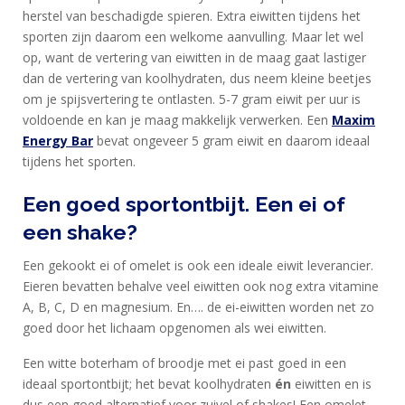
herstel van beschadigde spieren. Extra eiwitten tijdens het
sporten zijn daarom een welkome aanvulling. Maar let wel
op, want de vertering van eiwitten in de maag gaat lastiger
dan de vertering van koolhydraten, dus neem kleine beetjes
om je spijsvertering te ontlasten. 5-7 gram eiwit per uur is
voldoende en kan je maag makkelijk verwerken. Een
Maxim
Energy Bar
bevat ongeveer 5 gram eiwit en daarom ideaal
tijdens het sporten.
Een goed sportontbijt. Een ei of
een shake?
Een gekookt ei of omelet is ook een ideale eiwit leverancier.
Eieren bevatten behalve veel eiwitten ook nog extra vitamine
A, B, C, D en magnesium. En…. de ei-eiwitten worden net zo
goed door het lichaam opgenomen als wei eiwitten.
Een witte boterham of broodje met ei past goed in een
ideaal sportontbijt; het bevat koolhydraten
én
eiwitten en is
dus een goed alternatief voor zuivel of shakes! Een omelet