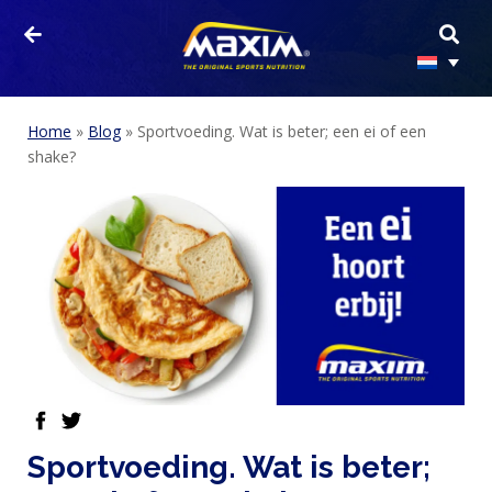
Home
»
Blog
»
Sportvoeding. Wat is beter; een ei of een
shake?
facebook
twitter
Sportvoeding. Wat is beter;