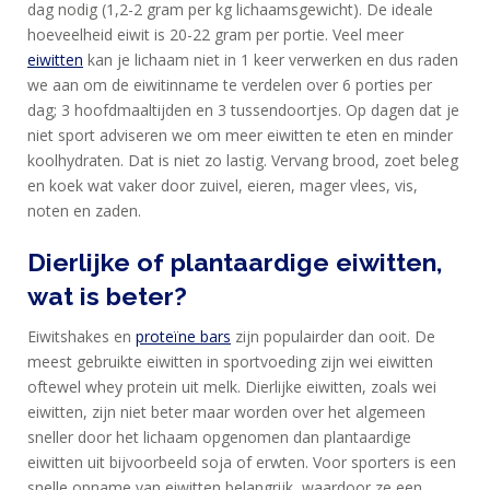
dag nodig (1,2-2 gram per kg lichaamsgewicht). De ideale
hoeveelheid eiwit is 20-22 gram per portie. Veel meer
eiwitten
kan je lichaam niet in 1 keer verwerken en dus raden
we aan om de eiwitinname te verdelen over 6 porties per
dag; 3 hoofdmaaltijden en 3 tussendoortjes. Op dagen dat je
niet sport adviseren we om meer eiwitten te eten en minder
koolhydraten. Dat is niet zo lastig. Vervang brood, zoet beleg
en koek wat vaker door zuivel, eieren, mager vlees, vis,
noten en zaden.
Dierlijke of plantaardige eiwitten,
wat is beter?
Eiwitshakes en
proteïne bars
zijn populairder dan ooit. De
meest gebruikte eiwitten in sportvoeding zijn wei eiwitten
oftewel whey protein uit melk. Dierlijke eiwitten, zoals wei
eiwitten, zijn niet beter maar worden over het algemeen
sneller door het lichaam opgenomen dan plantaardige
eiwitten uit bijvoorbeeld soja of erwten. Voor sporters is een
snelle opname van eiwitten belangrijk, waardoor ze een