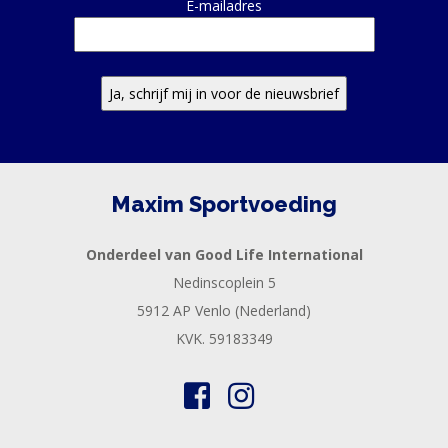
E-mailadres
Maxim Sportvoeding
Onderdeel van Good Life International
Nedinscoplein 5
5912 AP Venlo (Nederland)
KVK. 59183349