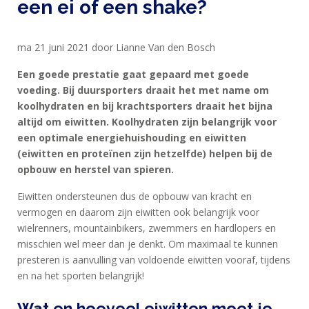
een ei of een shake?
ma 21 juni 2021 door Lianne Van den Bosch
Een goede prestatie gaat gepaard met goede
voeding. Bij duursporters draait het met name om
HOME
koolhydraten en bij krachtsporters draait het bijna
PRODUCTEN
altijd om eiwitten. Koolhydraten zijn belangrijk voor
een optimale energiehuishouding en eiwitten
SPORTVOEDING
(eiwitten en proteïnen zijn hetzelfde) helpen bij de
opbouw en herstel van spieren.
EIWITTEN
Eiwitten ondersteunen dus de opbouw van kracht en
vermogen en daarom zijn eiwitten ook belangrijk voor
EN
wielrenners, mountainbikers, zwemmers en hardlopers en
HERSTEL
misschien wel meer dan je denkt. Om maximaal te kunnen
SPORT
presteren is aanvulling van voldoende eiwitten vooraf, tijdens
en na het sporten belangrijk!
EN
DIEET
Wat en hoeveel eiwitten moet je