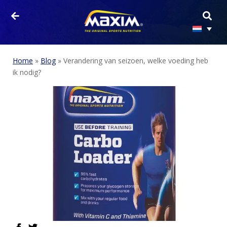
Home
»
Blog
»
Verandering van seizoen, welke voeding heb
ik nodig?
HOME
PRODUCTEN
facebook
twitter