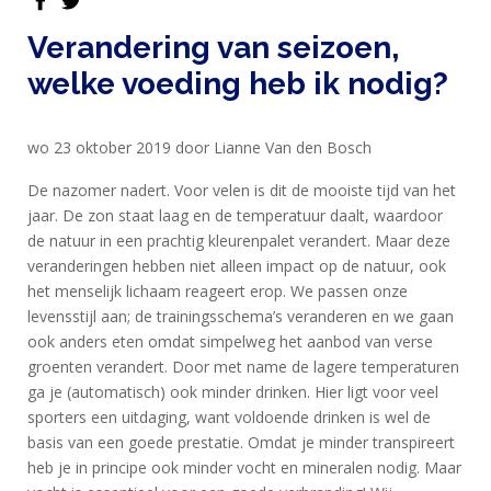
SPORTVOEDING
Verandering van seizoen,
welke voeding heb ik nodig?
EIWITTEN
EN
HERSTEL
wo 23 oktober 2019 door Lianne Van den Bosch
SPORT
De nazomer nadert. Voor velen is dit de mooiste tijd van het
jaar. De zon staat laag en de temperatuur daalt, waardoor
EN
de natuur in een prachtig kleurenpalet verandert. Maar deze
DIEET
veranderingen hebben niet alleen impact op de natuur, ook
MAXIM
het menselijk lichaam reageert erop. We passen onze
levensstijl aan; de trainingsschema’s veranderen en we gaan
TRAINING
ook anders eten omdat simpelweg het aanbod van verse
CIRKEL
groenten verandert. Door met name de lagere temperaturen
ga je (automatisch) ook minder drinken. Hier ligt voor veel
MAXIM
sporters een uitdaging, want voldoende drinken is wel de
FEEDS
basis van een goede prestatie. Omdat je minder transpireert
BLUE
heb je in principe ook minder vocht en mineralen nodig. Maar
NANA