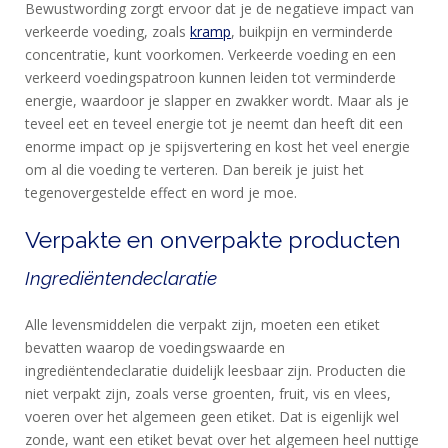
Bewustwording zorgt ervoor dat je de negatieve impact van
EN
verkeerde voeding, zoals
kramp
, buikpijn en verminderde
DIEET
concentratie, kunt voorkomen. Verkeerde voeding en een
MAXIM
verkeerd voedingspatroon kunnen leiden tot verminderde
energie, waardoor je slapper en zwakker wordt. Maar als je
TRAINING
teveel eet en teveel energie tot je neemt dan heeft dit een
CIRKEL
enorme impact op je spijsvertering en kost het veel energie
MAXIM
om al die voeding te verteren. Dan bereik je juist het
tegenovergestelde effect en word je moe.
FEEDS
BLUE
Verpakte en onverpakte producten
NANA
Ingrediëntendeclaratie
BLOG
Alle levensmiddelen die verpakt zijn, moeten een etiket
KLANTENSERVICE
bevatten waarop de voedingswaarde en
ingrediëntendeclaratie duidelijk leesbaar zijn. Producten die
niet verpakt zijn, zoals verse groenten, fruit, vis en vlees,
voeren over het algemeen geen etiket. Dat is eigenlijk wel
zonde, want een etiket bevat over het algemeen heel nuttige