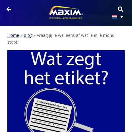
Home
»
Blog
»
Vraag jij je wel eens af wat je in je mond
stopt?