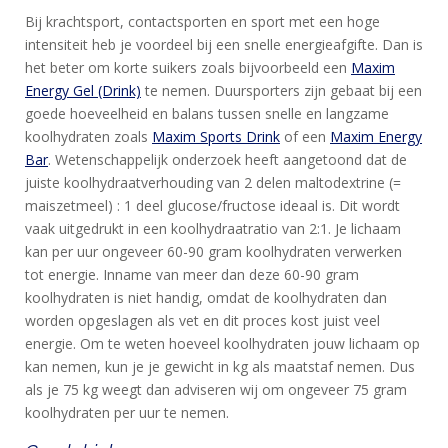
Bij krachtsport, contactsporten en sport met een hoge
intensiteit heb je voordeel bij een snelle energieafgifte. Dan is
het beter om korte suikers zoals bijvoorbeeld een
Maxim
Energy Gel (Drink)
te nemen. Duursporters zijn gebaat bij een
goede hoeveelheid en balans tussen snelle en langzame
koolhydraten zoals
Maxim Sports Drink
of een
Maxim Energy
Bar
. Wetenschappelijk onderzoek heeft aangetoond dat de
juiste koolhydraatverhouding van 2 delen maltodextrine (=
maiszetmeel) : 1 deel glucose/fructose ideaal is. Dit wordt
vaak uitgedrukt in een koolhydraatratio van 2:1. Je lichaam
kan per uur ongeveer 60-90 gram koolhydraten verwerken
tot energie. Inname van meer dan deze 60-90 gram
koolhydraten is niet handig, omdat de koolhydraten dan
worden opgeslagen als vet en dit proces kost juist veel
energie. Om te weten hoeveel koolhydraten jouw lichaam op
kan nemen, kun je je gewicht in kg als maatstaf nemen. Dus
als je 75 kg weegt dan adviseren wij om ongeveer 75 gram
koolhydraten per uur te nemen.