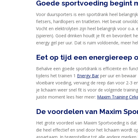
NANA
Goede sportvoeding begint 
BLOG
Voor duursporters is een sportdrank heel belangrijk
fietsers, hardlopers en triatleten. Het bevat onvo
KLANTENSERVICE
Vocht en elektrolyten zijn heel belangrijk voor o.
(spieren). Goed drinken houdt je fit en bevordert he
energy gel per uur. Dat is ruim voldoende, meer heb
Eet op tijd een energiereep 
Behalve een goede sportdrank is efficiënte en func
tijdens het trainen 1
Energy Bar
per uur en bewaar
vloeibare voeding, vervang de reep dan voor 2-3 e
je lichaam weer snel fit is voor de volgende traini
juiste moment lees hier meer:
Maxim Training Cirke
De voordelen van Maxim Spo
Het grote voordeel van Maxim Sportvoeding is dat
die heel effectief en snel door het lichaam wordt
aspartaam. In tegenstelling tot alle andere merke