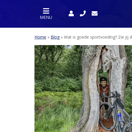
MENU
Home
»
Blog
»
Wat is goede sportvoeding? Zie jij
HOME
PRODUCTEN