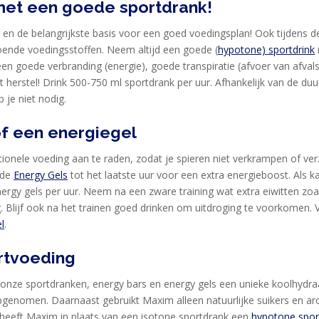
met een goede sportdrank!
 en de belangrijkste basis voor een goed voedingsplan! Ook tijdens de 
ldoende voedingsstoffen. Neem altijd een goede (
hypotone) sportdrink
a. een goede verbranding (energie), goede transpiratie (afvoer van af
t herstel! Drink 500-750 ml sportdrank per uur. Afhankelijk van de duur
 je niet nodig.
of een energiegel
tionele voeding aan te raden, zodat je spieren niet verkrampen of ver
 de
Energy Gels
tot het laatste uur voor een extra energieboost. Als ka
nergy gels per uur. Neem na een zware training wat extra eiwitten zo
ng. Blijf ook na het trainen goed drinken om uitdroging te voorkomen.
l
.
rtvoeding
 onze sportdranken, energy bars en energy gels een unieke koolhydra
 opgenomen. Daarnaast gebruikt Maxim alleen natuurlijke suikers en a
n heeft Maxim in plaats van een isotone sportdrank een
hypotone spor