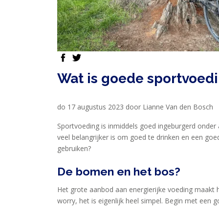
SPORTVOEDING
EIWITTEN
facebook
twitter
EN
HERSTEL
Wat is goede sportvoedi
SPORT
EN
do 17 augustus 2023 door Lianne Van den Bosch
DIEET
Sportvoeding is inmiddels goed ingeburgerd onder at
MAXIM
veel belangrijker is om goed te drinken en een go
gebruiken?
TRAINING
CIRKEL
De bomen en het bos?
MAXIM
Het grote aanbod aan energierijke voeding maakt he
FEEDS
worry, het is eigenlijk heel simpel. Begin met een g
BLUE