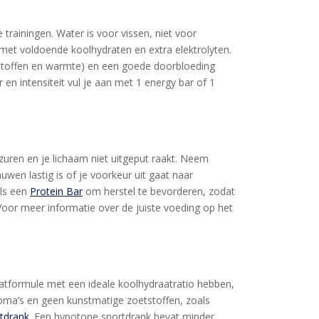
trainingen. Water is voor vissen, niet voor
met voldoende koolhydraten en extra elektrolyten.
valstoffen en warmte) en een goede doorbloeding
 en intensiteit vul je aan met 1 energy bar of 1
zuren en je lichaam niet uitgeput raakt. Neem
uwen lastig is of je voorkeur uit gaat naar
als een
Protein Bar
om herstel te bevorderen, zodat
 Voor meer informatie over de juiste voeding op het
atformule met een ideale koolhydraatratio hebben,
roma’s en geen kunstmatige zoetstoffen, zoals
tdrank
. Een hypotone sportdrank bevat minder