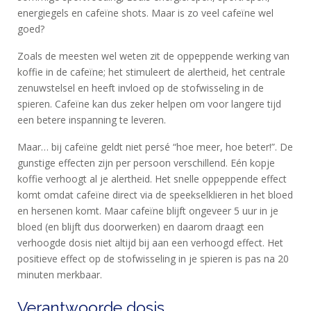
energiegels en cafeïne shots. Maar is zo veel cafeïne wel
goed?
Zoals de meesten wel weten zit de
oppeppende
werking van
koffie in de cafeïne; het stimuleert de alertheid, het centrale
zenuwstelsel en heeft invloed op de stofwisseling in de
spieren. Cafeïne kan dus zeker helpen om voor langere tijd
een betere inspanning te leveren.
Maar… bij cafeïne geldt niet persé “hoe meer, hoe beter!”. De
gunstige effecten zijn per persoon verschillend. Eén kopje
koffie verhoogt al je alertheid. Het snelle oppeppende effect
komt omdat cafeïne direct via de speekselklieren in het bloed
en hersenen komt. Maar cafeïne blijft ongeveer 5 uur in je
bloed (en blijft dus doorwerken) en daarom draagt een
verhoogde dosis niet altijd bij aan een verhoogd effect. Het
positieve effect op de stofwisseling in je spieren is pas na 20
minuten merkbaar.
Verantwoorde dosis