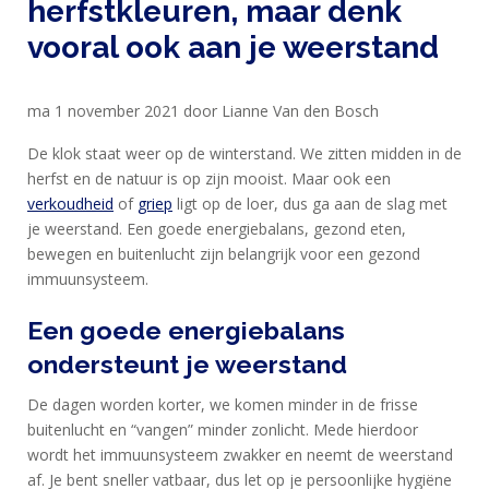
herfstkleuren, maar denk
vooral ook aan je weerstand
HOME
ma 1 november 2021 door Lianne Van den Bosch
PRODUCTEN
De klok staat weer op de winterstand. We zitten midden in de
herfst en de natuur is op zijn mooist. Maar ook een
SPORTVOEDING
verkoudheid
of
griep
ligt op de loer, dus ga aan de slag met
je weerstand. Een goede energiebalans, gezond eten,
bewegen en buitenlucht zijn belangrijk voor een gezond
EIWITTEN
immuunsysteem.
EN
Een goede energiebalans
HERSTEL
ondersteunt je weerstand
SPORT
De dagen worden korter, we komen minder in de frisse
EN
buitenlucht en “vangen” minder zonlicht. Mede hierdoor
DIEET
wordt het immuunsysteem zwakker en neemt de weerstand
MAXIM
af. Je bent sneller vatbaar, dus let op je persoonlijke hygiëne