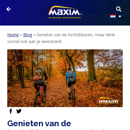
Home
»
Blog
»
Genieten van de herfstkleuren, maar denk
vooral ook aan je weerstand
facebook
twitter
Genieten van de