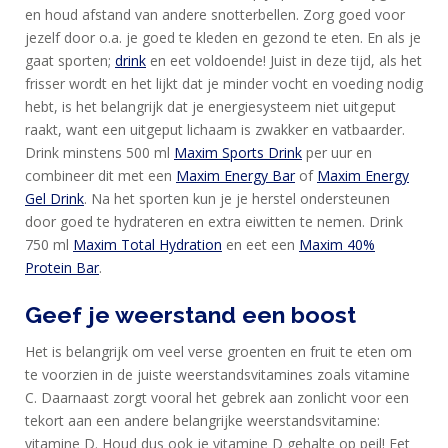
en houd afstand van andere snotterbellen. Zorg goed voor
TRAINING
jezelf door o.a. je goed te kleden en gezond te eten. En als je
CIRKEL
gaat sporten;
drink
en eet voldoende! Juist in deze tijd, als het
MAXIM
frisser wordt en het lijkt dat je minder vocht en voeding nodig
hebt, is het belangrijk dat je energiesysteem niet uitgeput
FEEDS
raakt, want een uitgeput lichaam is zwakker en vatbaarder.
BLUE
Drink minstens 500 ml
Maxim Sports Drink
per uur en
NANA
combineer dit met een
Maxim Energy Bar
of
Maxim Energy
Gel Drink
. Na het sporten kun je je herstel ondersteunen
BLOG
door goed te hydrateren en extra eiwitten te nemen. Drink
KLANTENSERVICE
750 ml
Maxim Total Hydration
en eet een
Maxim 40%
Protein Bar
.
Geef je weerstand een boost
Het is belangrijk om veel verse groenten en fruit te eten om
te voorzien in de juiste weerstandsvitamines zoals vitamine
C. Daarnaast zorgt vooral het gebrek aan zonlicht voor een
tekort aan een andere belangrijke weerstandsvitamine:
vitamine D. Houd dus ook je vitamine D gehalte op peil! Eet