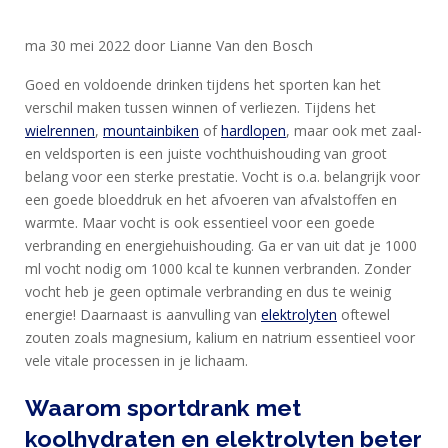
ma 30 mei 2022 door Lianne Van den Bosch
Goed en voldoende drinken tijdens het sporten kan het
verschil maken tussen winnen of verliezen. Tijdens het
wielrennen
,
mountainbiken
of
hardlopen
, maar ook met zaal-
en veldsporten is een juiste vochthuishouding van groot
HOME
belang voor een sterke prestatie. Vocht is o.a. belangrijk voor
een goede bloeddruk en het afvoeren van afvalstoffen en
PRODUCTEN
warmte. Maar vocht is ook essentieel voor een goede
verbranding en energiehuishouding. Ga er van uit dat je 1000
SPORTVOEDING
ml vocht nodig om 1000 kcal te kunnen verbranden. Zonder
vocht heb je geen optimale verbranding en dus te weinig
energie! Daarnaast is aanvulling van
elektrolyten
oftewel
EIWITTEN
zouten zoals magnesium, kalium en natrium essentieel voor
EN
vele vitale processen in je lichaam.
HERSTEL
Waarom sportdrank met
SPORT
koolhydraten en elektrolyten beter
EN