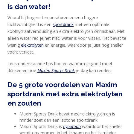
is dan water!
DIEET
Vooral bij hogere temperaturen en een hogere
MAXIM
luchtvochtigheid is een
sportdrank
met een optimale
TRAINING
koolhydraatverhouding en extra elektrolyten onmisbaar. Met
CIRKEL
alleen water red je het niet, water is voor vissen. Het bevat te
weinig
elektrolyten
en energie, waardoor je juist nog sneller
MAXIM
vocht verliest.
FEEDS
BLUE
Lees onderstaande tips hoe en waarom je goed moet
NANA
drinken en hoe
Maxim Sports Drink
je dag kan redden.
BLOG
De 5 grote voordelen van Maxim
sportdrank met extra elektrolyten
KLANTENSERVICE
en zouten
Maxim Sports Drink bevat meer elektrolyten en is
minder zoet dan een isotone sportdrank.
Maxim Sports Drink is
hypotoon
waardoor het sneller
wordt opgenomen in het lichaam en het is minder