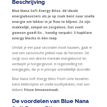
Beschrijving
PRODUCTEN
Blue Nana Soft Energy Bites: dé ideale
SPORTVOEDING
energieboosters als je op zoek bent naar snelle
energie om lekker in je flow te blijven. Ze zijn
makkelijk, simpel en zorgeloos. Dat voelt
EIWITTEN
gewoon goed! En… handig verpakt: 3 hapklare
EN
energy blocks in één reep.
HERSTEL
Omdat je een paar seconden moet kauwen, gaat er
SPORT
snel een sensorische prikkel naar de hersenen. Dit
EN
zorgt voor een directe mentale energieboost én
DIEET
verdwijnt je hongergevoel. In tegenstelling tot
energiegels, die je in principe onmiddellijk doorslikt.
MAXIM
Blue Nana Soft Energy Bites Fresh Lime bevatten
TRAINING
extra elektrolyten en snelle koolhydraten, met een
CIRKEL
lekkere
frisse limoensmaak
.
MAXIM
De voordelen van Blue Nana
FEEDS