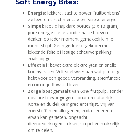
Soft Energy Bites:
BLUE
NANA
Energie:
lekkere, zachte power ‘fruitbonbons’.
Ze leveren direct mentale en fysieke energie.
BLOG
Simpel:
ideale hapklare porties (3 x 13 gram)
pure energie die je zonder na te hoeven
KLANTENSERVICE
denken op ieder moment gemakkelijk in je
mond stopt. Geen gedoe of geknoei met
lekkende folie of lastige scheurverpakking,
zoals bij gels.
Effectief:
bevat extra elektrolyten en snelle
koolhydraten. Vult snel weer aan wat je nodig
hebt voor een goede verbranding, spierfunctie
en om in je flow te blijven.
Zorgeloos:
gemaakt van 60% fruitpulp, zonder
obscure toevoegingen – puur en natuurlijk.
Korte en duidelijke ingrediëntenlijst. Vrij van
zoetstoffen en allergenen, zodat iedereen
ervan kan genieten, ongeacht
dieetbeperkingen. Lekker, simpel en makkelijk
om te delen.