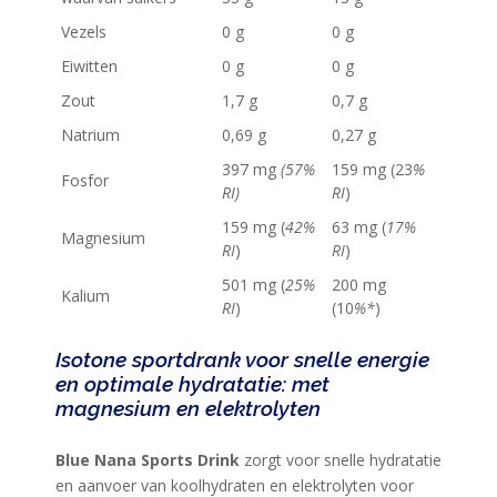
TRAINING
Vezels
0 g
0 g
CIRKEL
Eiwitten
0 g
0 g
MAXIM
Zout
1,7 g
0,7 g
FEEDS
Natrium
0,69 g
0,27 g
BLUE
397 mg
(57%
159 mg (23
%
Fosfor
NANA
RI)
RI
)
BLOG
159 mg (
42%
63 mg (
17%
Magnesium
RI
)
RI
)
KLANTENSERVICE
501 mg (
25%
200 mg
Kalium
RI
)
(10
%*
)
Isotone sportdrank voor snelle energie
en optimale hydratatie: met
magnesium en elektrolyten
Blue Nana Sports Drink
zorgt voor snelle hydratatie
en aanvoer van koolhydraten en elektrolyten voor