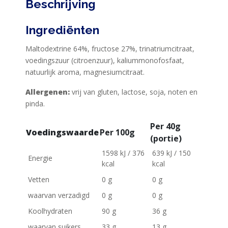
Beschrijving
Ingrediënten
Maltodextrine 64%, fructose 27%, trinatriumcitraat,
HOME
voedingszuur (citroenzuur), kaliummonofosfaat,
PRODUCTEN
natuurlijk aroma, magnesiumcitraat.
Allergenen:
vrij van gluten, lactose, soja, noten en
SPORTVOEDING
pinda.
Per 40g
EIWITTEN
Voedingswaarde
Per 100g
(portie)
EN
1598 kJ / 376
639 kJ / 150
HERSTEL
Energie
kcal
kcal
SPORT
Vetten
0 g
0 g
EN
waarvan verzadigd
0 g
0 g
DIEET
Koolhydraten
90 g
36 g
MAXIM
waarvan suikers
33 g
13 g